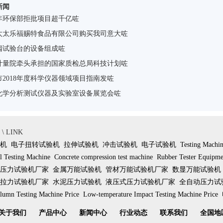
新闻
咗
诚邀咗
SEMICONCh
年环保部拒批项目超千亿咗
太太乐福赐特食品有限公司购买我司意大咗
阀试验台的设备组成咗
计量院牵头承担的国家质检总局科技计划咗
市2018年度科学仪器领域项目指南发咗
化学分析测试仪器及实验室设备展览会咗
 LINK
机
电子扭转试验机
拉伸试验机
冲击试验机
电子试验机
Testing Machi
l Testing Machine
Concrete compression test machine
Rubber Tester Equipme
压力试验机厂家
金属万能试验机
管材万能试验机厂家
数显万能试验机
拉力试验机厂家
水泥压力试验机
液压式压力试验机厂家
全自动压力试
lumn Testing Machine Price
Low-temperature Impact Testing Machine Price
关于我们
产品中心
新闻中心
行业动态
联系我们
全国地