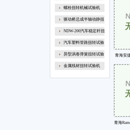
螺栓扭转机械试验机
驱动桥总成半轴动静扭
NDW-200汽车稳定杆扭
转试
汽车塑料管路扭转试验
异型涡卷弹簧扭转试验
青海安
金属线材扭转试验机
授予
青海Ram