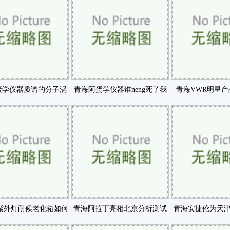
蛋学仪器质谱的分子涡
青海阿蛋学仪器谁neng死了我
青海VWR明星
泵坏了怎么办咗
的色谱柱咗
amp定制贺
紫外灯耐候老化箱如何
青海阿拉丁亮相北京分析测试
青海安捷伦为天
验样品性能评定咗
学术报告会暨展览会咗
质量监测保