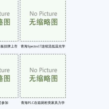
三板挂牌上市
青海Spectro17连续流低温光学
利润3咗
恒温器特咗
司参加
青海PLC在箱厨柜类家具力学