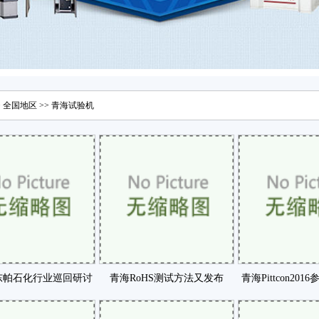
>
全国地区
>>
青海
试验机
东帕石化行业巡回研讨
青海RoHS测试方法又发布
青海Pittcon20
会咗
IEC62321咗
中国仪