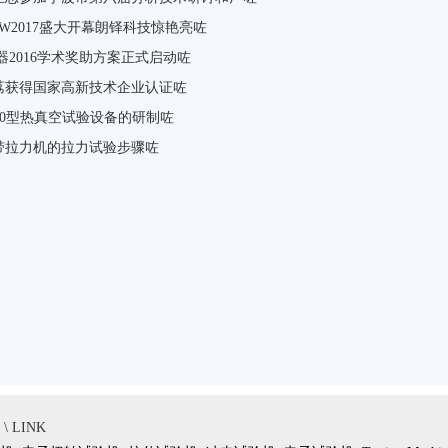
EW2017盛大开幕朗铎科技惊艳亮咗
器2016学术奖助方案正式启动咗
荔获得国家高新技术企业认证咗
800型热真空试验设备的研制咗
带拉力机的拉力试验步骤咗
 LINK