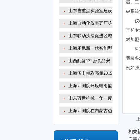
器。二
山东省重点实验室建设
破系统
仪
上海自动化仪表五厂咗
平和专
山东联动执法促进区域
对加盟
上海乐枫新一代智能型
科
我装备
山西配备132套食品安
例如强
全
上海伍丰精彩亮相2015
咗
上海计测院环境辐射监
山东万世机械一年一度
上海计测院在内蒙古边
相关
安莱