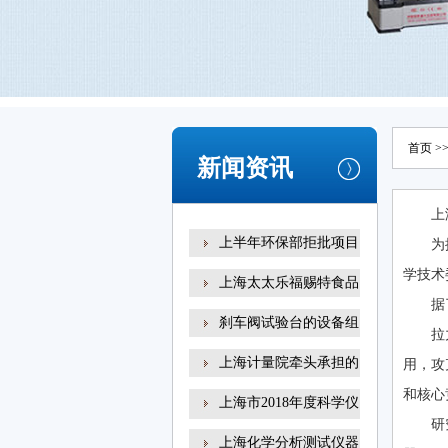
首页
>
新闻资讯
上
上半年环保部拒批项目
为
学技术
上海太太乐福赐特食品
据
刹车阀试验台的设备组
拉
上海计量院牵头承担的
用，攻
和核心
上海市2018年度科学仪
研
器
上海化学分析测试仪器