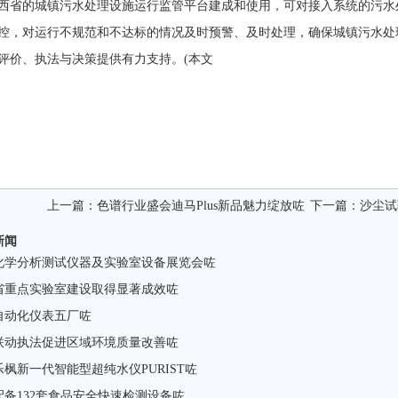
西省的城镇污水处理设施运行监管平台建成和使用，可对接入系统的污水
控，对运行不规范和不达标的情况及时预警、及时处理，确保城镇污水处
评价、执法与决策提供有力支持。(本文
上一篇：
色谱行业盛会迪马Plus新品魅力绽放咗
下一篇：
沙尘试
新闻
化学分析测试仪器及实验室设备展览会咗
省重点实验室建设取得显著成效咗
自动化仪表五厂咗
联动执法促进区域环境质量改善咗
枫新一代智能型超纯水仪PURIST咗
配备132套食品安全快速检测设备咗