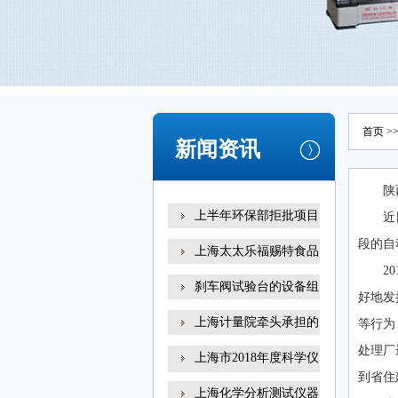
首页
>
新闻资讯
陕
上半年环保部拒批项目
近
段的自
上海太太乐福赐特食品
2
刹车阀试验台的设备组
好地发
上海计量院牵头承担的
等行为
处理厂
上海市2018年度科学仪
到省住
器
上海化学分析测试仪器