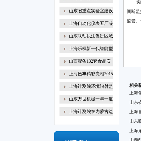
陕
山东省重点实验室建设
间断监
监管、
上海自动化仪表五厂咗
山东联动执法促进区域
上海乐枫新一代智能型
山西配备132套食品安
全
上海伍丰精彩亮相2015
咗
相关
上海计测院环境辐射监
上海
山东万世机械一年一度
山东
上海计测院在内蒙古边
上海
山东
上海乐
山西